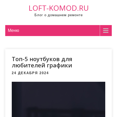
П
LOFT-KOMOD.RU
р
Блог о домашнем ремонте
о
м
о
Меню
т
а
т
Топ-5 ноутбуков для
ь
любителей графики
к
с
24 ДЕКАБРЯ 2024
о
д
е
р
ж
и