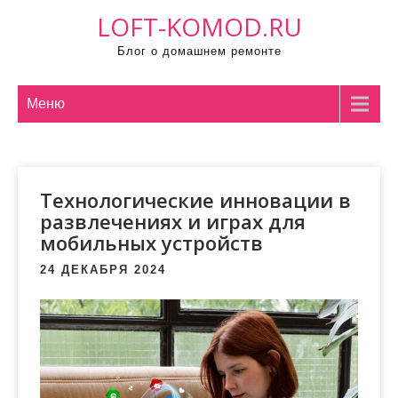
П
LOFT-KOMOD.RU
р
Блог о домашнем ремонте
о
м
о
Меню
т
а
т
Технологические инновации в
ь
развлечениях и играх для
к
мобильных устройств
с
о
24 ДЕКАБРЯ 2024
д
е
р
ж
и