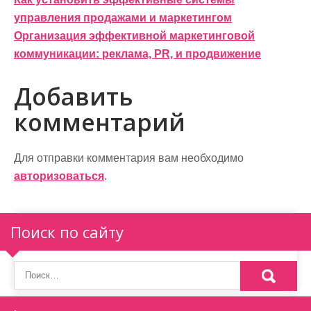
Н
управления продажами и маркетингом
а
Организация эффективной маркетинговой
в
коммуникации: реклама, PR, и продвижение
и
Добавить
г
комментарий
а
ц
Для отправки комментария вам необходимо
и
авторизоваться
.
я
п
Поиск по сайту
о
з