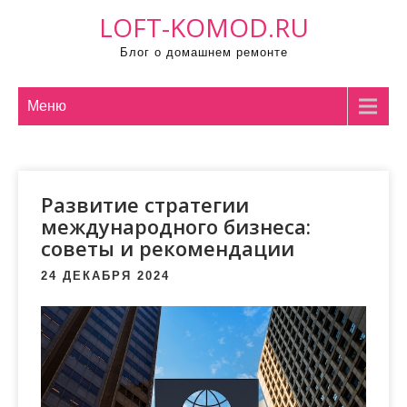
П
LOFT-KOMOD.RU
р
Блог о домашнем ремонте
о
м
о
Меню
т
а
т
Развитие стратегии
ь
международного бизнеса:
к
советы и рекомендации
с
о
24 ДЕКАБРЯ 2024
д
е
р
ж
и