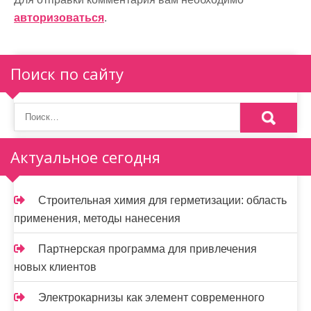
а
авторизоваться
.
ц
и
Поиск по сайту
я
п
о
Актуальное сегодня
з
а
Строительная химия для герметизации: область
п
применения, методы нанесения
и
Партнерская программа для привлечения
с
новых клиентов
я
Электрокарнизы как элемент современного