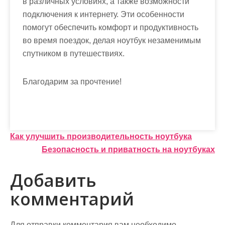
в различных условиях, а также возможности
подключения к интернету. Эти особенности
помогут обеспечить комфорт и продуктивность
во время поездок, делая ноутбук незаменимым
спутником в путешествиях.
Благодарим за прочтение!
Н
Как улучшить производительность ноутбука
Безопасность и приватность на ноутбуках
а
в
Добавить
и
комментарий
г
Для отправки комментария вам необходимо