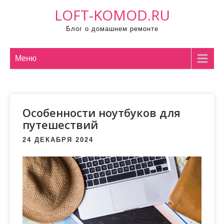
П
LOFT-KOMOD.RU
р
Блог о домашнем ремонте
о
м
о
Меню
т
а
т
Особенности ноутбуков для
ь
путешествий
к
с
24 ДЕКАБРЯ 2024
о
д
е
р
ж
и