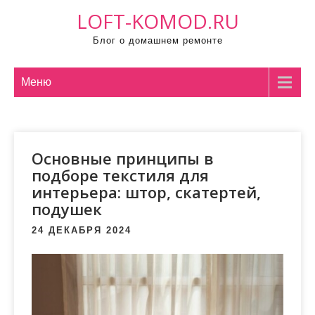
П
LOFT-KOMOD.RU
р
Блог о домашнем ремонте
о
м
о
Меню
т
а
т
Основные принципы в
ь
подборе текстиля для
к
интерьера: штор, скатертей,
с
подушек
о
д
24 ДЕКАБРЯ 2024
е
р
ж
и