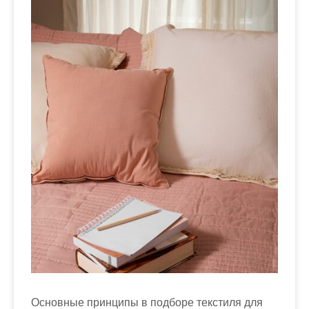
м
о
м
у
Основные принципы в подборе текстиля для