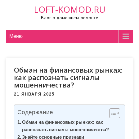
П
LOFT-KOMOD.RU
р
Блог о домашнем ремонте
о
м
о
Меню
т
а
т
Обман на финансовых рынках:
ь
как распознать сигналы
к
мошенничества?
с
о
21 ЯНВАРЯ 2025
д
е
Содержание
р
Обман на финансовых рынках: как
ж
распознать сигналы мошенничества?
и
Знайте основные признаки