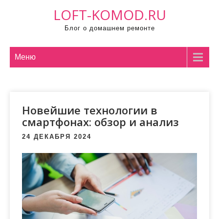
П
LOFT-KOMOD.RU
р
Блог о домашнем ремонте
о
м
о
Меню
т
а
т
Новейшие технологии в
ь
смартфонах: обзор и анализ
к
с
24 ДЕКАБРЯ 2024
о
д
е
р
ж
и