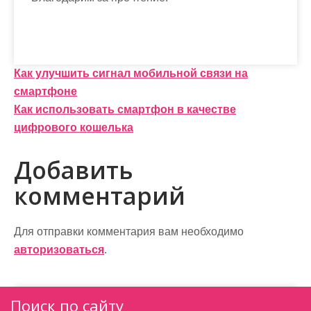
Н
Как улучшить сигнал мобильной связи на
смартфоне
а
Как использовать смартфон в качестве
в
цифрового кошелька
и
Добавить
г
комментарий
а
ц
Для отправки комментария вам необходимо
и
авторизоваться
.
я
п
Поиск по сайту