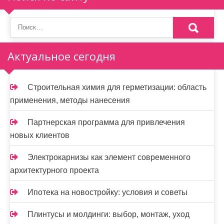
о
з
а
Актуальное сегодня
п
и
Строительная химия для герметизации: область
применения, методы нанесения
с
я
Партнерская программа для привлечения
новых клиентов
м
Электрокарнизы как элемент современного
архитектурного проекта
Ипотека на новостройку: условия и советы
Плинтусы и молдинги: выбор, монтаж, уход