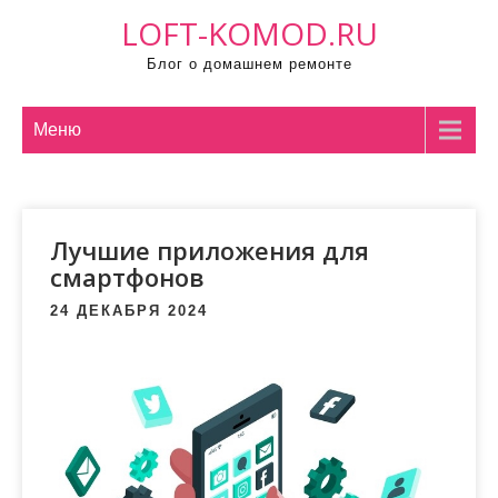
П
LOFT-KOMOD.RU
р
Блог о домашнем ремонте
о
м
о
Меню
т
а
т
Лучшие приложения для
ь
смартфонов
к
с
24 ДЕКАБРЯ 2024
о
д
е
р
ж
и