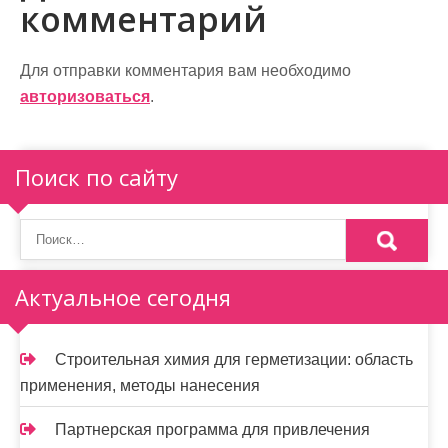
и
комментарий
г
а
Для отправки комментария вам необходимо
авторизоваться
.
ц
и
Поиск по сайту
я
п
о
Актуальное сегодня
з
а
Строительная химия для герметизации: область
п
применения, методы нанесения
и
Партнерская программа для привлечения