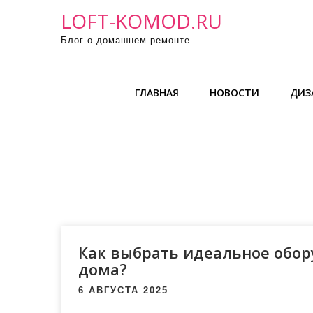
П
LOFT-KOMOD.RU
р
Блог о домашнем ремонте
о
м
о
ГЛАВНАЯ
НОВОСТИ
ДИЗ
т
а
т
ь
к
с
о
д
е
Как выбрать идеальное обор
р
дома?
ж
6 АВГУСТА 2025
и