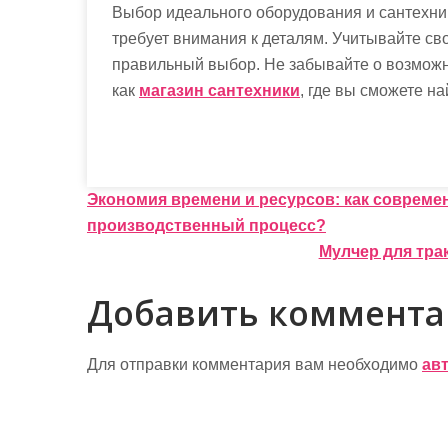
Выбор идеального оборудования и сантехни
требует внимания к деталям. Учитывайте сво
правильный выбор. Не забывайте о возможн
как
магазин сантехники
, где вы сможете н
Н
Экономия времени и ресурсов: как совреме
производственный процесс?
а
Мулчер для тра
в
Добавить коммент
и
г
Для отправки комментария вам необходимо
ав
а
ц