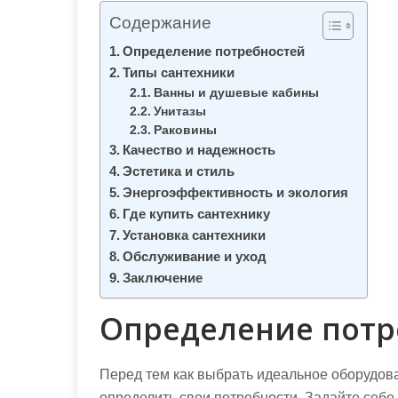
м
Содержание
о
Определение потребностей
м
Типы сантехники
у
Ванны и душевые кабины
Унитазы
Раковины
Качество и надежность
Эстетика и стиль
Энергоэффективность и экология
Где купить сантехнику
Установка сантехники
Обслуживание и уход
Заключение
Определение потр
Перед тем как выбрать идеальное оборудова
определить свои потребности. Задайте себе 