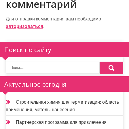
комментарий
а
ц
Для отправки комментария вам необходимо
и
авторизоваться
.
я
п
Поиск по сайту
о
з
а
Актуальное сегодня
п
и
Строительная химия для герметизации: область
применения, методы нанесения
с
я
Партнерская программа для привлечения