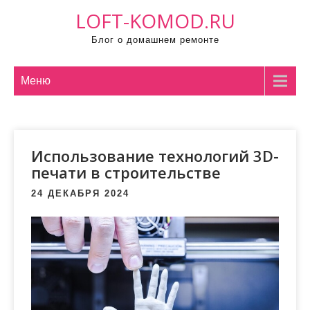
П
LOFT-KOMOD.RU
р
Блог о домашнем ремонте
о
м
о
Меню
т
а
т
Использование технологий 3D-
ь
печати в строительстве
к
с
24 ДЕКАБРЯ 2024
о
д
е
р
ж
и