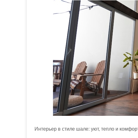
м
о
м
у
Интерьер в стиле шале: уют, тепло и комфо