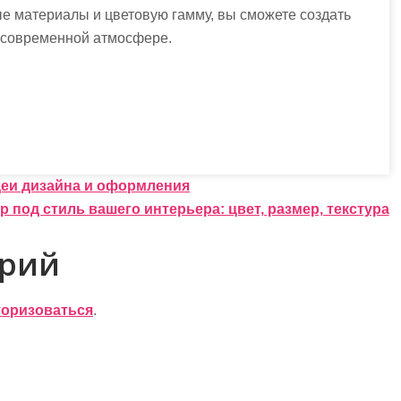
е материалы и цветовую гамму, вы сможете создать
в современной атмосфере.
!
деи дизайна и оформления
р под стиль вашего интерьера: цвет, размер, текстура
арий
торизоваться
.