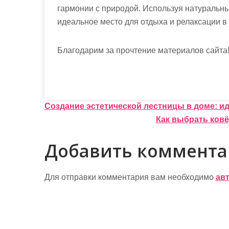
гармонии с природой. Используя натуральны
идеальное место для отдыха и релаксации 
Благодарим за прочтение материалов сайта
Н
Создание эстетической лестницы в доме: и
Как выбрать ковё
а
в
Добавить коммент
и
г
Для отправки комментария вам необходимо
ав
а
ц