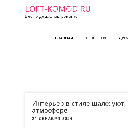
П
LOFT-KOMOD.RU
р
Блог о домашнем ремонте
о
м
о
ГЛАВНАЯ
НОВОСТИ
ДИЗ
т
а
т
ь
к
с
о
д
е
Интерьер в стиле шале: уют,
р
атмосфере
ж
24 ДЕКАБРЯ 2024
и