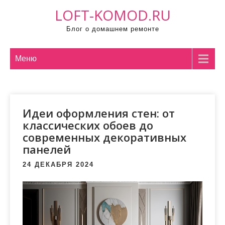
П
LOFT-KOMOD.RU
р
Блог о домашнем ремонте
о
м
о
Меню
т
а
т
Идеи оформления стен: от
ь
классических обоев до
к
современных декоративных
с
панелей
о
д
24 ДЕКАБРЯ 2024
е
р
ж
и