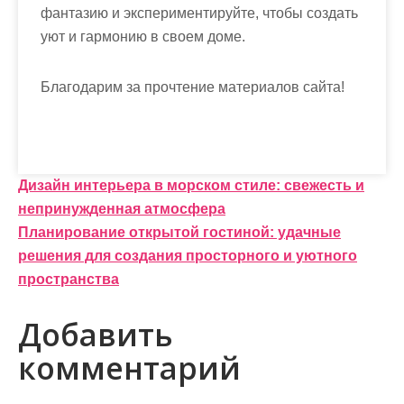
фантазию и экспериментируйте, чтобы создать
уют и гармонию в своем доме.
Благодарим за прочтение материалов сайта!
Н
Дизайн интерьера в морском стиле: свежесть и
непринужденная атмосфера
а
Планирование открытой гостиной: удачные
в
решения для создания просторного и уютного
и
пространства
г
Добавить
а
комментарий
ц