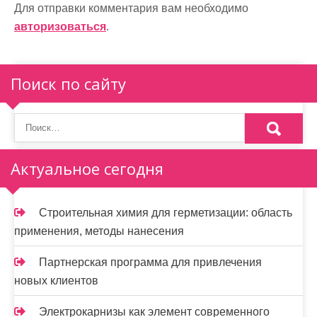
и
Для отправки комментария вам необходимо
авторизоваться
.
я
п
Поиск по сайту
о
з
а
п
Актуальное сегодня
и
Строительная химия для герметизации: область
с
применения, методы нанесения
я
Партнерская программа для привлечения
м
новых клиентов
Электрокарнизы как элемент современного