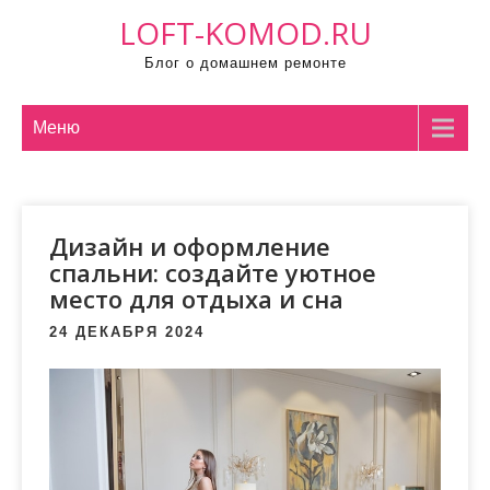
П
LOFT-KOMOD.RU
р
Блог о домашнем ремонте
о
м
о
Меню
т
а
т
Дизайн и оформление
ь
спальни: создайте уютное
к
место для отдыха и сна
с
о
24 ДЕКАБРЯ 2024
д
е
р
ж
и