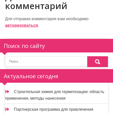
комментарий
а
ц
Для отправки комментария вам необходимо
и
авторизоваться
.
я
п
Поиск по сайту
о
з
а
Актуальное сегодня
п
и
Строительная химия для герметизации: область
применения, методы нанесения
с
я
Партнерская программа для привлечения