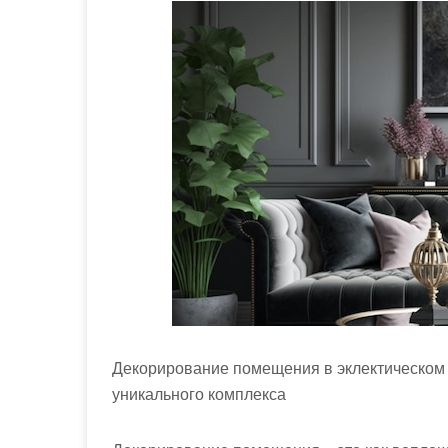
м
о
м
у
Декорирование помещения в эклектическом 
уникального комплекса