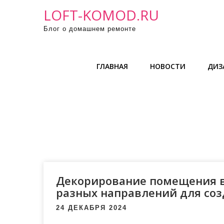
П
LOFT-KOMOD.RU
р
Блог о домашнем ремонте
о
м
о
ГЛАВНАЯ
НОВОСТИ
ДИЗ
т
а
т
ь
к
с
о
д
е
Декорирование помещения в
р
разных направлений для соз
ж
24 ДЕКАБРЯ 2024
и