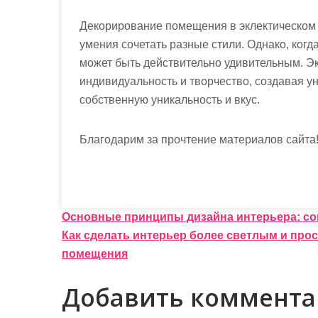
Декорирование помещения в эклектическом с
умения сочетать разные стили. Однако, когд
может быть действительно удивительным. Эк
индивидуальность и творчество, создавая у
собственную уникальность и вкус.
Благодарим за прочтение материалов сайта
Н
Основные принципы дизайна интерьера: со
Как сделать интерьер более светлым и про
а
помещения
в
Добавить коммент
и