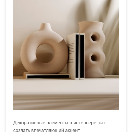
м
о
м
у
Декоративные элементы в интерьере: как
создать впечатляющий акцент