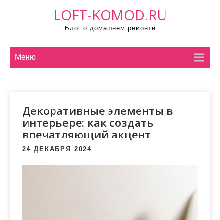
П
LOFT-KOMOD.RU
р
Блог о домашнем ремонте
о
м
о
Меню
т
а
т
Декоративные элементы в
ь
интерьере: как создать
к
впечатляющий акцент
с
о
24 ДЕКАБРЯ 2024
д
е
р
ж
и