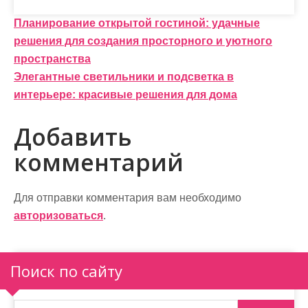
Н
Планирование открытой гостиной: удачные
решения для создания просторного и уютного
а
пространства
в
Элегантные светильники и подсветка в
и
интерьере: красивые решения для дома
г
Добавить
а
комментарий
ц
и
Для отправки комментария вам необходимо
авторизоваться
.
я
п
Поиск по сайту
о
з