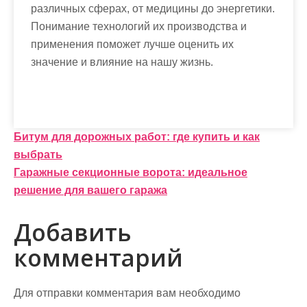
различных сферах, от медицины до энергетики.
Понимание технологий их производства и
применения поможет лучше оценить их
значение и влияние на нашу жизнь.
Н
Битум для дорожных работ: где купить и как
выбрать
а
Гаражные секционные ворота: идеальное
в
решение для вашего гаража
и
Добавить
г
комментарий
а
ц
Для отправки комментария вам необходимо