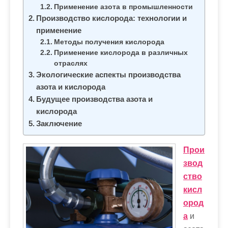
м
Применение азота в промышленности
о
Производство кислорода: технологии и
м
применение
Методы получения кислорода
у
Применение кислорода в различных
отраслях
Экологические аспекты производства
азота и кислорода
Будущее производства азота и
кислорода
Заключение
Прои
звод
ство
кисл
ород
а
и