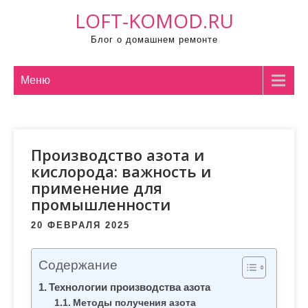
П
LOFT-KOMOD.RU
р
Блог о домашнем ремонте
о
м
о
Меню
т
а
т
Производство азота и
ь
кислорода: важность и
к
применение для
с
промышленности
о
д
20 ФЕВРАЛЯ 2025
е
р
Содержание
ж
Технологии производства азота
и
Методы получения азота