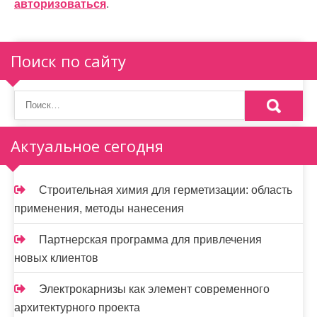
и
авторизоваться
.
я
п
Поиск по сайту
о
з
а
Актуальное сегодня
п
и
Строительная химия для герметизации: область
применения, методы нанесения
с
я
Партнерская программа для привлечения
новых клиентов
м
Электрокарнизы как элемент современного
архитектурного проекта